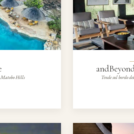
e
andBeyond
le Matobo Hills
Tende sul bordo de