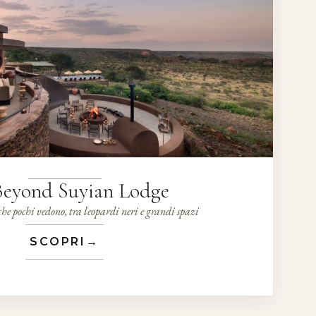
eyond Suyian Lodge
che pochi vedono, tra leopardi neri e grandi spazi
SCOPRI
→