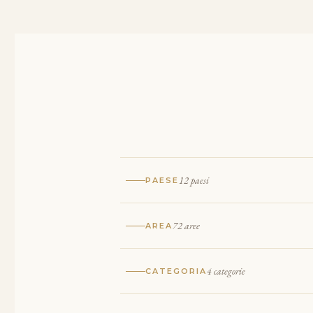
12 paesi
PAESE
72 aree
AREA
4 categorie
CATEGORIA