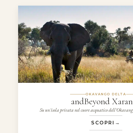
OKAVANGO DELTA
andBeyond Xaran
Su un'isola privata nel cuore acquatico dell'Okavang
SCOPRI
→