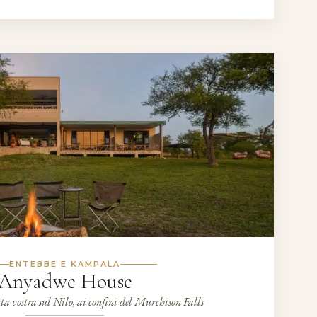
ENTEBBE E KAMPALA
Anyadwe House
ta vostra sul Nilo, ai confini del Murchison Falls