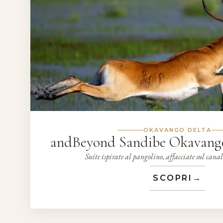
OKAVANGO DELTA
andBeyond Sandibe Okavango
Suite ispirate al pangolino, affacciate sul canal
SCOPRI
→