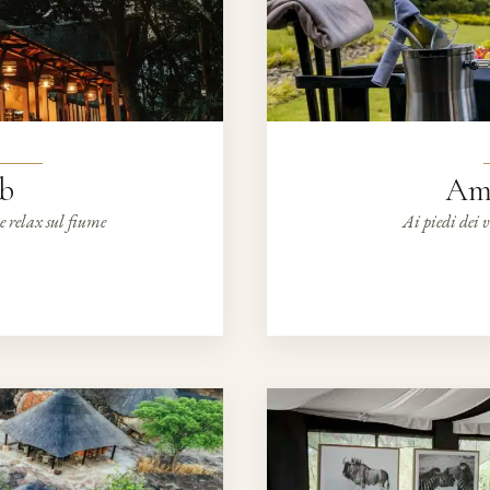
ub
Am
 e relax sul fiume
Ai piedi dei 