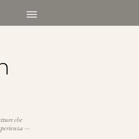
n
utture che
 esperienza —