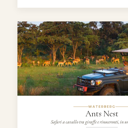
WATERBERG
Ants Nest
Safari a cavallo tra giraffe e rinoceronti, in u