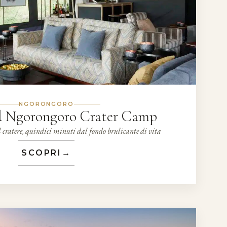
NGORONGORO
 Ngorongoro Crater Camp
l cratere, quindici minuti dal fondo brulicante di vita
SCOPRI
→