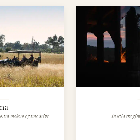
na
o, tra mokoro e game drive
In sella tra gir