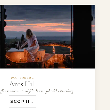
WATERBERG
Ants Hill
affe e rinoceronti, sul filo di una gola del Waterberg
SCOPRI
→