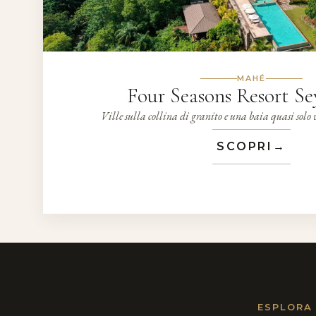
MAHÉ
Four Seasons Resort Se
Ville sulla collina di granito e una baia quasi solo 
SCOPRI
→
ESPLORA