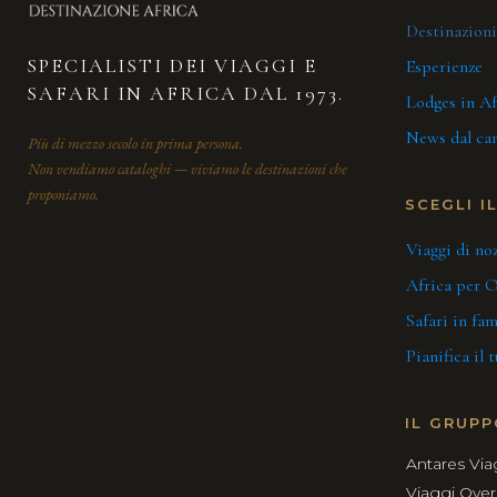
Destinazioni
SPECIALISTI DEI VIAGGI E
Esperienze
SAFARI IN AFRICA DAL 1973.
Lodges in Af
News dal c
Più di mezzo secolo in prima persona.
Non vendiamo cataloghi — viviamo le destinazioni che
proponiamo.
SCEGLI I
Viaggi di no
Africa per O
Safari in fam
Pianifica il 
IL GRUPP
Antares Via
Viaggi Over