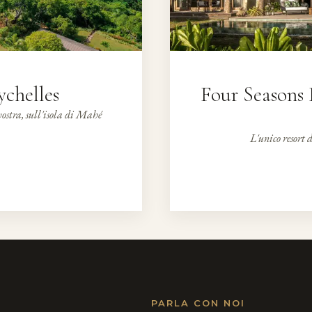
ychelles
Four Seasons 
vostra, sull'isola di Mahé
L'unico resort 
PARLA CON NOI