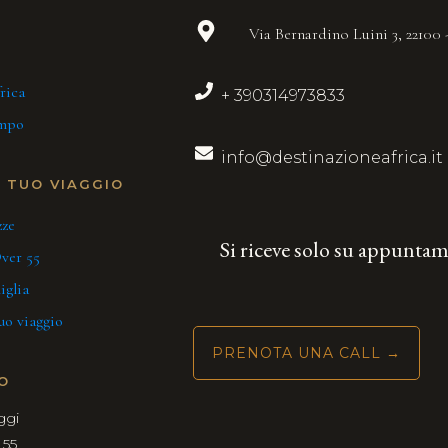
Via Bernardino Luini 3, 22100
rica
+ 390314973833
ampo
info@destinazioneafrica.it
L TUO VIAGGIO
zze
Si riceve solo su appunta
ver 55
iglia
tuo viaggio
PRENOTA UNA CALL →
O
ggi
 55