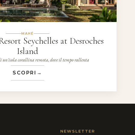
MAHÉ
Resort Seychelles at Desroches
Island
di un'isola corallina remota, dove il tempo rallenta
SCOPRI
→
NEWSLETTER