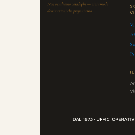
Non vendiamo cataloghi — viviamo le
S
destinazioni che proponiamo.
V
Vi
Af
Sa
Pi
I
An
Vi
DAL 1973 · UFFICI OPERATI