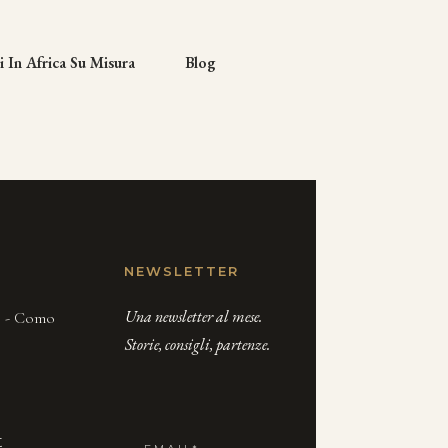
i In Africa Su Misura
Blog
NEWSLETTER
Una newsletter al mese.
00 - Como
Storie, consigli, partenze.
t