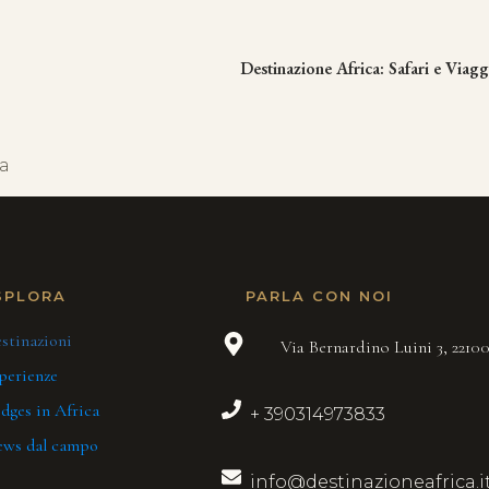
Destinazione Africa: Safari e Viagg
ta
SPLORA
PARLA CON NOI
stinazioni
Via Bernardino Luini 3, 221
perienze
dges in Africa
+ 390314973833
ws dal campo
info@destinazioneafrica.i