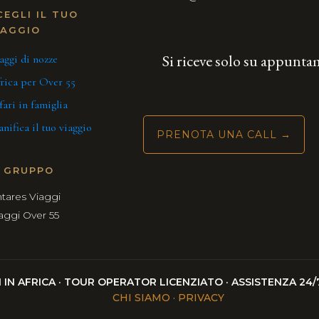
CEGLI IL TUO
IAGGIO
Si riceve solo su appunt
aggi di nozze
rica per Over 55
fari in famiglia
anifica il tuo viaggio
PRENOTA UNA CALL →
L GRUPPO
tares Viaggi
aggi Over 55
VI IN AFRICA · TOUR OPERATOR LICENZIATO · ASSISTENZA 2
CHI SIAMO · PRIVACY