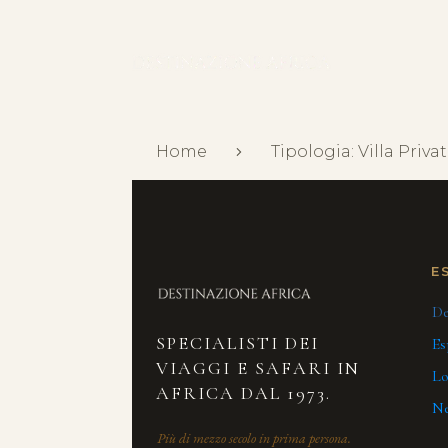
Home
Tipologia: Villa Priva
E
De
SPECIALISTI DEI
Es
VIAGGI E SAFARI IN
Lo
AFRICA DAL 1973.
Ne
Più di mezzo secolo in prima persona.