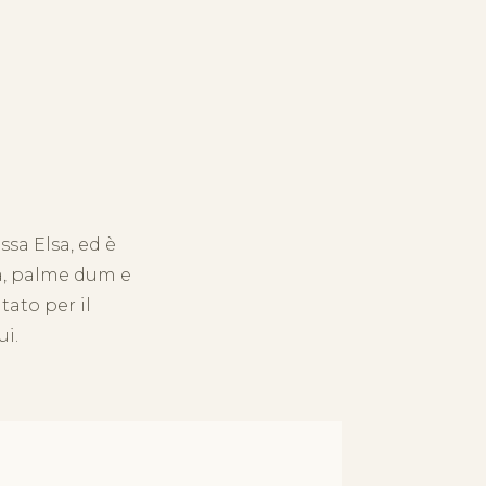
ssa Elsa, ed è
a, palme dum e
tato per il
ui.