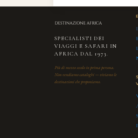
SPECIALISTI DEI
VIAGGI E SAFARI IN
AFRICA DAL 1973.
Più di mezzo secolo in prima persona.
Non vendiamo cataloghi — viviamo le
destinazioni che proponiamo.
V
S
P