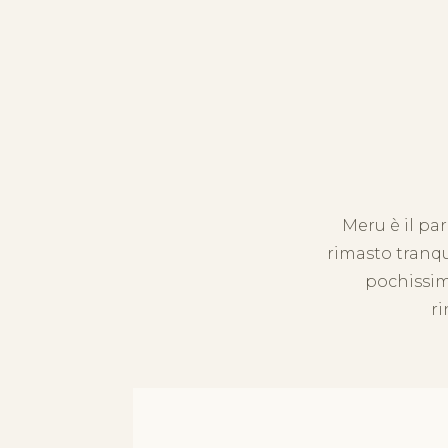
Meru è il par
rimasto tranq
pochissimi
ri