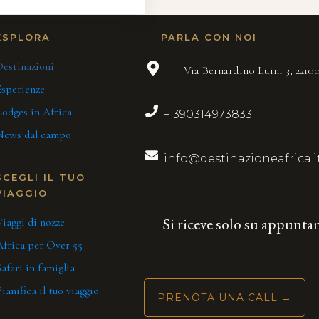
ESPLORA
PARLA CON NOI
Destinazioni
Via Bernardino Luini 3, 221
Esperienze
Lodges in Africa
+ 390314973833
News dal campo
info@destinazioneafrica.i
SCEGLI IL TUO
VIAGGIO
Si riceve solo su appunt
iaggi di nozze
Africa per Over 55
afari in famiglia
ianifica il tuo viaggio
PRENOTA UNA CALL →