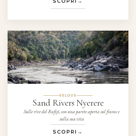
SCOPRI
→
SELOUS
Sand Rivers Nyerere
Sulle rive del Rufiji, con una parete aperta sul fiume e
sulla sua vita
SCOPRI
→