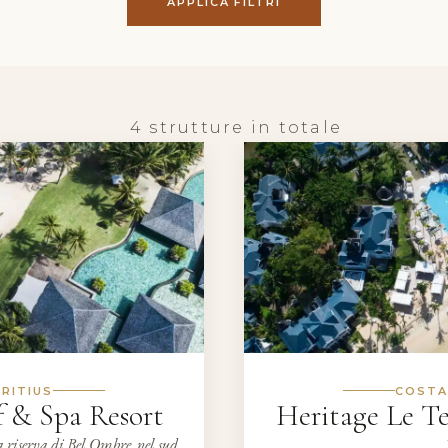
APPLICA FILTRI
4 strutture in totale
RITIUS
COSTA
f & Spa Resort
Heritage Le Te
a riserva di Bel Ombre, nel sud