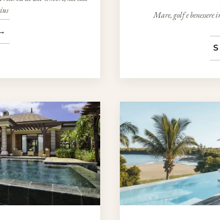
ius
Mare, golf e benessere i
→
S