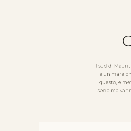
C
Il sud di Mauri
e un mare ch
questo, e met
sono ma vanno