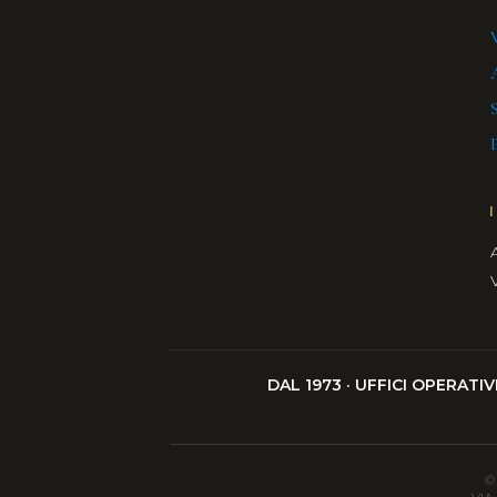
V
S
P
DAL 1973 · UFFICI OPERATI
©