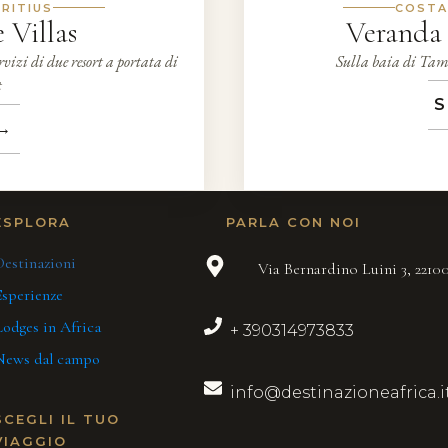
RITIUS
COSTA
 Villas
Veranda
rvizi di due resort a portata di
Sulla baia di Tama
t
S
→
ESPLORA
PARLA CON NOI
Destinazioni
Via Bernardino Luini 3, 221
Esperienze
Lodges in Africa
+ 390314973833
News dal campo
info@destinazioneafrica.i
SCEGLI IL TUO
VIAGGIO