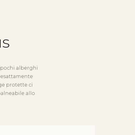
us
, pochi alberghi
a esattamente
ge protette ci
alneabile allo