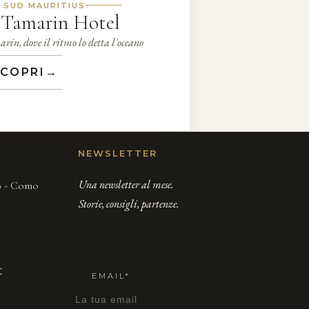
 SUD MAURITIUS
 Tamarin Hotel
rin, dove il ritmo lo detta l'oceano
COPRI
→
NEWSLETTER
Una newsletter al mese.
00 - Como
Storie, consigli, partenze.
t
EMAIL*