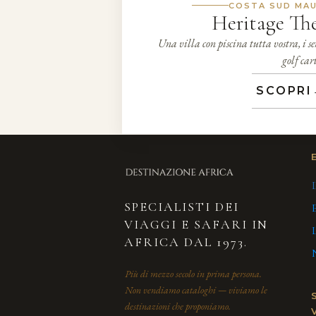
COSTA SUD MAU
Heritage The
Una villa con piscina tutta vostra, i se
golf car
SCOPRI
SPECIALISTI DEI
VIAGGI E SAFARI IN
AFRICA DAL 1973.
Più di mezzo secolo in prima persona.
Non vendiamo cataloghi — viviamo le
destinazioni che proponiamo.