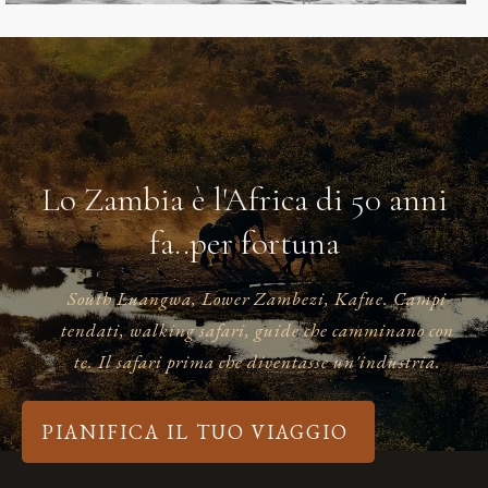
Lo Zambia è l'Africa di 50 anni
fa..per fortuna
South Luangwa, Lower Zambezi, Kafue. Campi
tendati, walking safari, guide che camminano con
te. Il safari prima che diventasse un'industria.
PIANIFICA IL TUO VIAGGIO