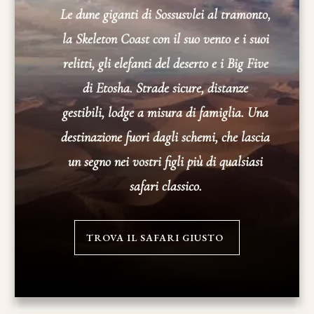
Le dune giganti di Sossusvlei al tramonto,
la Skeleton Coast con il suo vento e i suoi
relitti, gli elefanti del deserto e i Big Five
di Etosha. Strade sicure, distanze
gestibili, lodge a misura di famiglia. Una
destinazione fuori dagli schemi, che lascia
un segno nei vostri figli più di qualsiasi
safari classico.
TROVA IL SAFARI GIUSTO