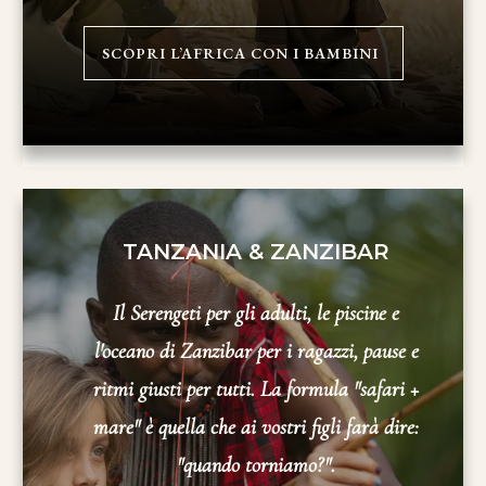
SCOPRI L’AFRICA CON I BAMBINI
TANZANIA & ZANZIBAR
Il Serengeti per gli adulti, le piscine e
l'oceano di Zanzibar per i ragazzi, pause e
ritmi giusti per tutti. La formula "safari +
mare" è quella che ai vostri figli farà dire:
"quando torniamo?".