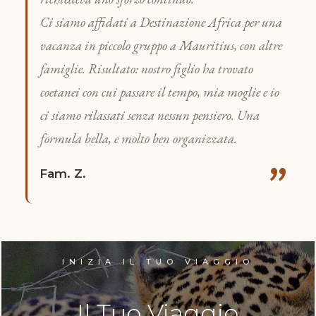
Ci siamo affidati a Destinazione Africa per una
vacanza in piccolo gruppo a Mauritius, con altre
famiglie. Risultato: nostro figlio ha trovato
coetanei con cui passare il tempo, mia moglie e io
ci siamo rilassati senza nessun pensiero. Una
formula bella, e molto ben organizzata.
"
Fam. Z.
INIZIA IL TUO VIAGGIO
Il Tuo Viaggio