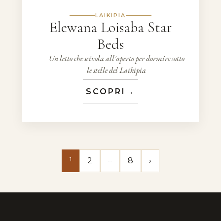
LAIKIPIA
Elewana Loisaba Star
Beds
Un letto che scivola all'aperto per dormire sotto
le stelle del Laikipia
SCOPRI
→
1
…
2
8
›