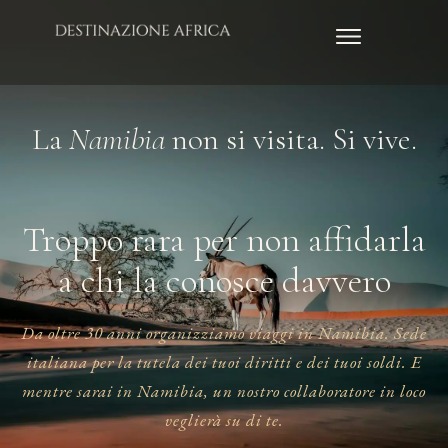
La
Namibia
non si visita. Si vive.
Troppo rara per non affidarla
a chi la conosce davvero
Da oltre 30 anni organizziamo viaggi in Namibia. Sede
italiana per la tutela dei tuoi diritti e dei tuoi soldi. E
mentre sarai in Namibia, un nostro collaboratore in loco
veglierà su di te.