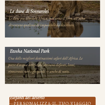
Le dune di Sossusvlei
Le dune più alte dell'Africa, rosse come il ferro, all'alba
diventano qualcosa di impossibile da descrivere.
Etosha National Park
Una delle migliori destinazioni safari dell'Africa. Le
pozze d'acqua artificiali attirano elefanti, leoni,
rinoceronti neri e ghepardi — anche di notte.
Elefanti del deserto
PERSONALIZZA IL TUO VIAGGIO
Gli unici elefanti al mondo adattati alla vita nel deserto.