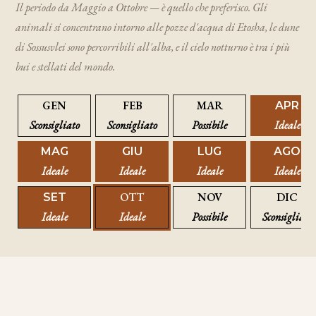
Il periodo da Maggio a Ottobre — è quello che preferisco. Gli
animali si concentrano intorno alle pozze d'acqua di Etosha, le dune
di Sossusvlei sono percorribili all'alba, e il cielo notturno è tra i più
bui e stellati del mondo.
GEN
FEB
MAR
APR
Sconsigliato
Sconsigliato
Possibile
Ideale
MAG
GIU
LUG
AGO
Ideale
Ideale
Ideale
Ideale
OTT
NOV
DIC
SET
Ideale
Ideale
Possibile
Sconsigliato