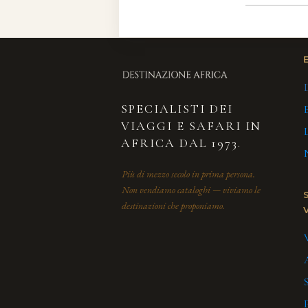
SPECIALISTI DEI
VIAGGI E SAFARI IN
AFRICA DAL 1973.
Più di mezzo secolo in prima persona.
Non vendiamo cataloghi — viviamo le
destinazioni che proponiamo.
V
S
P