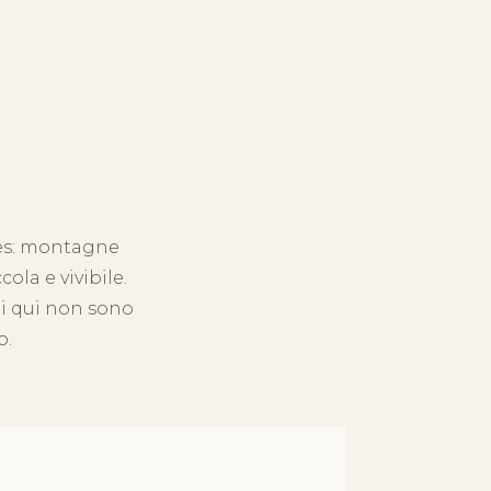
lles: montagne
la e vivibile.
ti qui non sono
o.