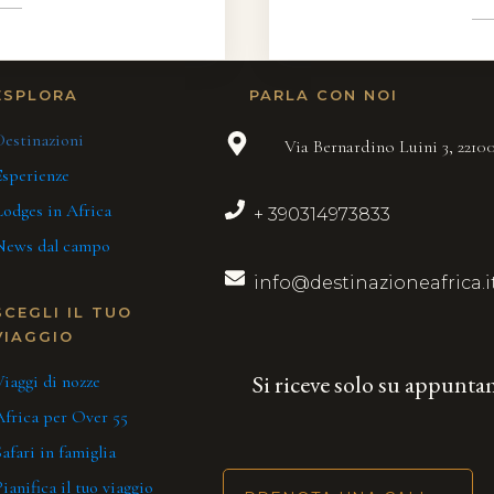
ESPLORA
PARLA CON NOI
Destinazioni
Via Bernardino Luini 3, 221
Esperienze
Lodges in Africa
+ 390314973833
News dal campo
info@destinazioneafrica.i
SCEGLI IL TUO
VIAGGIO
Si riceve solo su appunt
iaggi di nozze
Africa per Over 55
afari in famiglia
ianifica il tuo viaggio