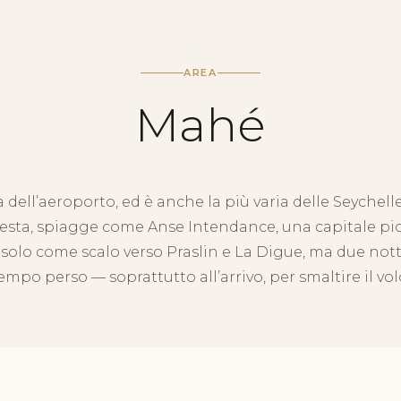
AREA
Mahé
a dell’aeroporto, ed è anche la più varia delle Seyche
resta, spiagge come Anse Intendance, una capitale picco
 solo come scalo verso Praslin e La Digue, ma due not
empo perso — soprattutto all’arrivo, per smaltire il vol