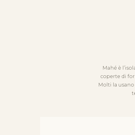
Mahé è l’isol
coperte di fo
Molti la usano
t