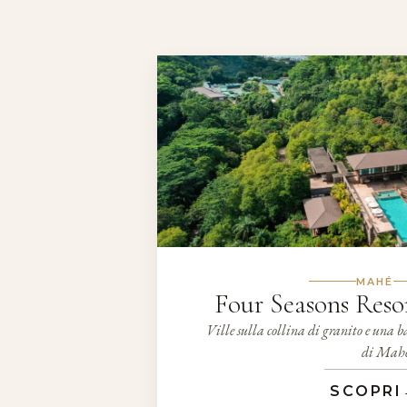
MAHÉ
Four Seasons Resor
Ville sulla collina di granito e una ba
di Mah
SCOPRI