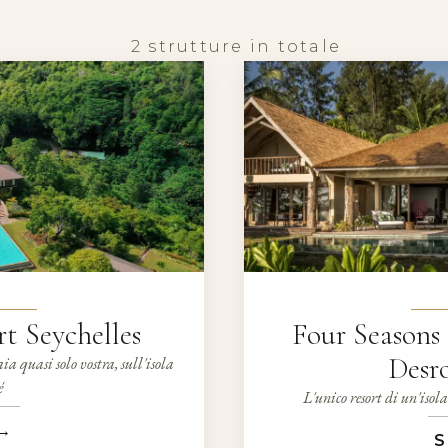
2 strutture in totale
t Seychelles
Four Seasons 
Desro
ia quasi solo vostra, sull'isola
é
L'unico resort di un'isol
→
S