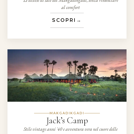
Le distese di sale del Makgadikgadi, senza rinunciare
al comfort
SCOPRI
→
MAKGADIKGADI
Jack’s Camp
Stile vintage anni '40 e avventura vera nel cuore delle