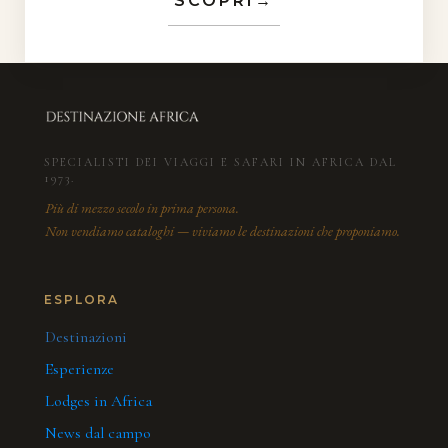
SCOPRI
→
SPECIALISTI DEI VIAGGI E SAFARI IN AFRICA DAL
1973.
Più di mezzo secolo in prima persona.
Non vendiamo cataloghi — viviamo le destinazioni che proponiamo.
ESPLORA
Destinazioni
Esperienze
Lodges in Africa
News dal campo