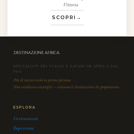
Vittoria
SCOPRI
→
SPECIALISTI DEI VIAGGI E SAFARI IN AFRICA DAL
1973.
Più di mezzo secolo in prima persona.
Non vendiamo cataloghi — viviamo le destinazioni che proponiamo.
ESPLORA
Destinazioni
Esperienze