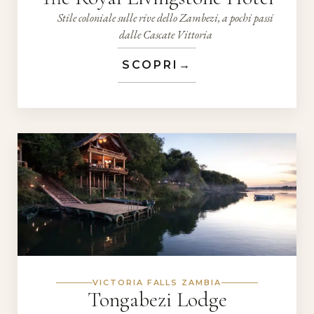
Stile coloniale sulle rive dello Zambezi, a pochi passi
dalle Cascate Vittoria
SCOPRI
→
VICTORIA FALLS ZAMBIA
Tongabezi Lodge