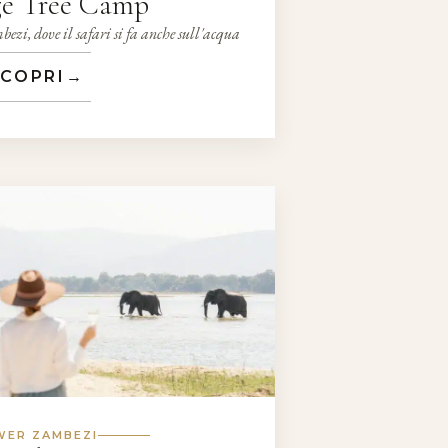
ge Tree Camp
ezi, dove il safari si fa anche sull'acqua
COPRI
→
WER ZAMBEZI