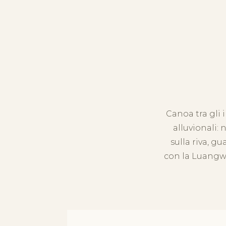
Canoa tra gli 
alluvionali: 
sulla riva, 
con la Luangwa