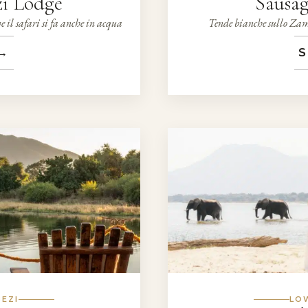
i Lodge
Sausa
e il safari si fa anche in acqua
Tende bianche sullo Zamb
→
S
EZI
LO