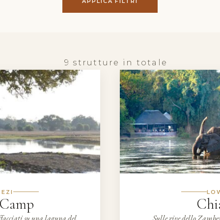
APPLICA FILTRI
9 strutture in totale
EZI
LO
 Camp
Chi
affacciati su una laguna del
Sulle rive dello Zambezi