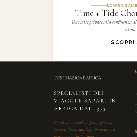
LOWER ZAMB
Time + Tide Cho
Due suite private alla confluenza di 
ritmo
SCOPRI
SPECIALISTI DEI
VIAGGI E SAFARI IN
AFRICA DAL 1973.
Più di mezzo secolo in prima persona.
Non vendiamo cataloghi — viviamo le
destinazioni che proponiamo.