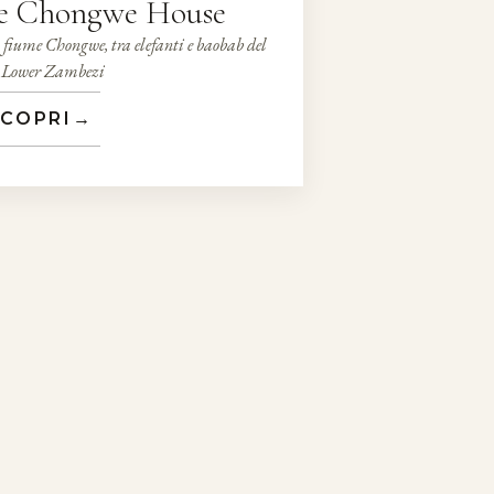
de Chongwe House
l fiume Chongwe, tra elefanti e baobab del
Lower Zambezi
COPRI
→