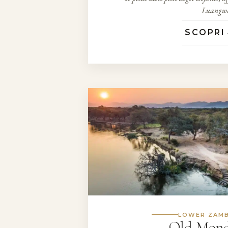
Luangw
SCOPRI
LOWER ZAMB
Old Mon