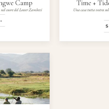
ongwe Camp
Time + Ti
, nel cuore del Lower Zambezi
Una casa tutta vostra su
→
S