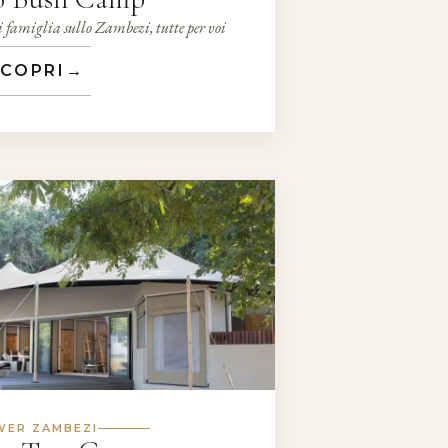
i famiglia sullo Zambezi, tutte per voi
COPRI
→
WER ZAMBEZI