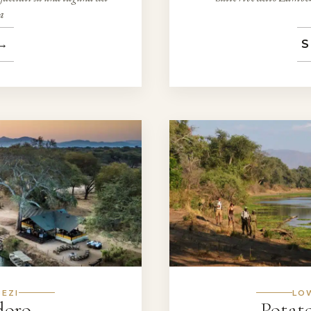
a
→
S
EZI
LO
doro
Potat