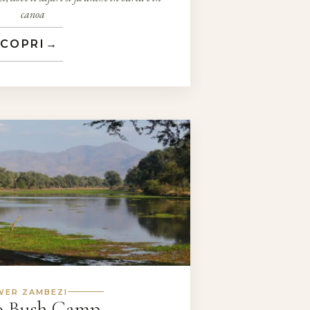
canoa
COPRI
→
WER ZAMBEZI
o Bush Camp