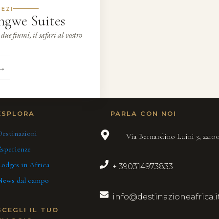
EZI
ngwe Suites
due fiumi, il safari al vostro
→
ESPLORA
PARLA CON NOI
Destinazioni
Via Bernardino Luini 3, 221
Esperienze
Lodges in Africa
+ 390314973833
News dal campo
info@destinazioneafrica.i
SCEGLI IL TUO