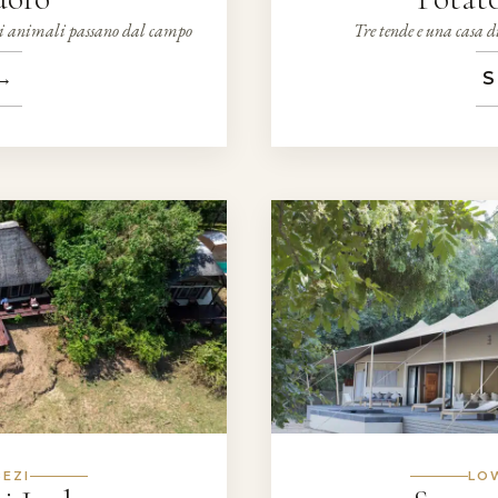
li animali passano dal campo
Tre tende e una casa d
→
S
EZI
LO