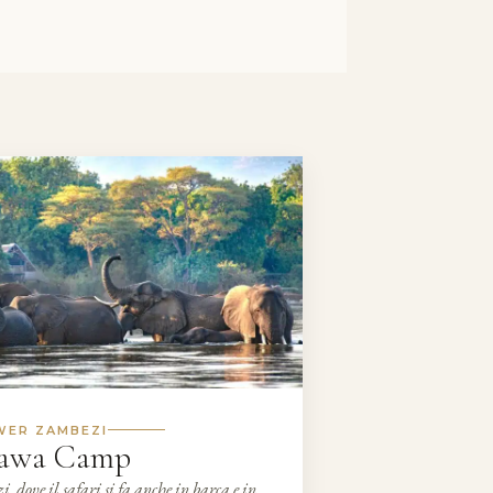
WER ZAMBEZI
awa Camp
, dove il safari si fa anche in barca e in