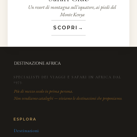
Un resort di montagna sull'equatore, ai piedi del
Monte Kenya
SCOPRI
→
SPECIALISTI DEI VIAGGI E SAFARI IN AFRICA DAL
1973.
Più di mezzo secolo in prima persona.
Non vendiamo cataloghi — viviamo le destinazioni che proponiamo.
ESPLORA
Destinazioni