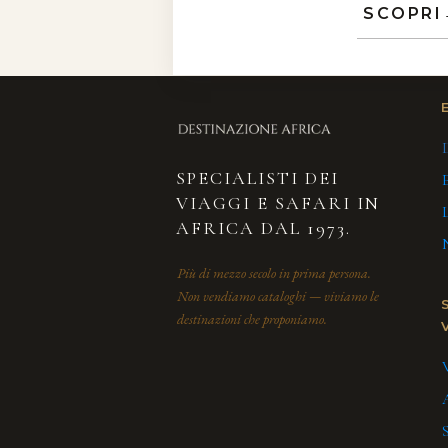
SCOPRI
SPECIALISTI DEI
VIAGGI E SAFARI IN
AFRICA DAL 1973.
Più di mezzo secolo in prima persona.
Non vendiamo cataloghi — viviamo le
destinazioni che proponiamo.
V
S