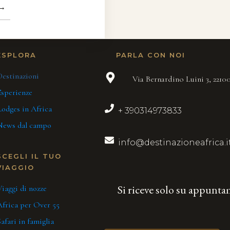
→
ESPLORA
PARLA CON NOI
Destinazioni
Via Bernardino Luini 3, 221
Esperienze
Lodges in Africa
+ 390314973833
News dal campo
info@destinazioneafrica.i
SCEGLI IL TUO
VIAGGIO
Si riceve solo su appunt
iaggi di nozze
Africa per Over 55
afari in famiglia