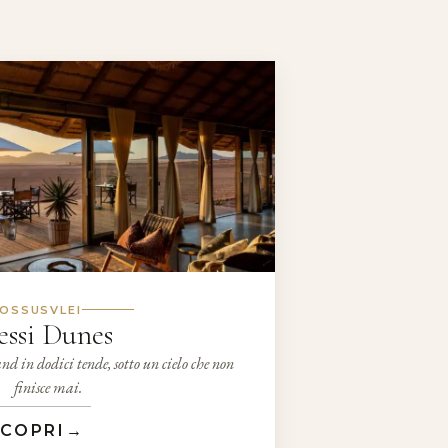
OSSUSVLEI
ssi Dunes
d in dodici tende, sotto un cielo che non
finisce mai.
COPRI
→