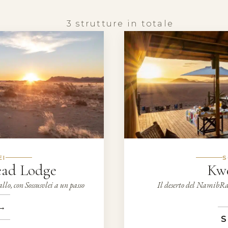
3 strutture in totale
EI
S
ead Lodge
Kwe
llo, con Sossusvlei a un passo
Il deserto del NamibRan
→
S