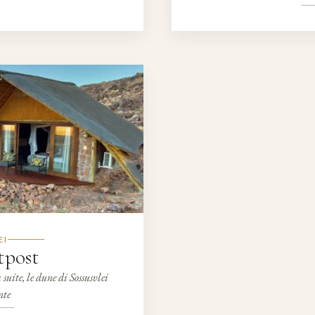
EI
post
uite, le dune di Sossusvlei
nte