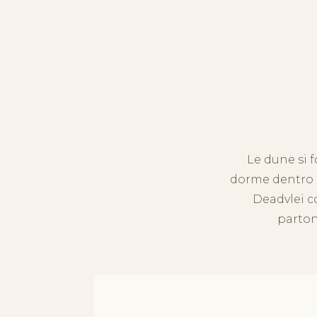
Le dune si f
dorme dentro il
Deadvlei c
partono