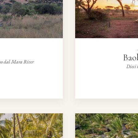
Bao
asso dal Mara River
Dieci 