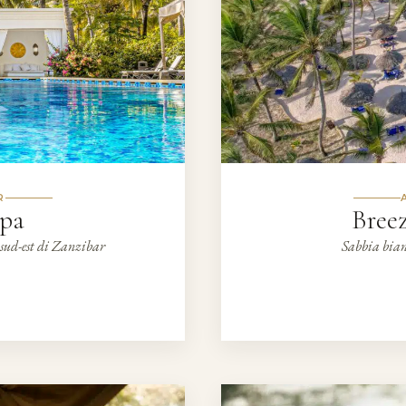
R
Spa
Bree
 sud-est di Zanzibar
Sabbia bianc