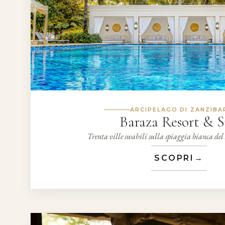
ARCIPELAGO DI ZANZIBA
Baraza Resort & 
Trenta ville swahili sulla spiaggia bianca del
SCOPRI
→