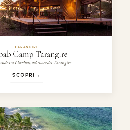
TARANGIRE
bab Camp Tarangire
tende tra i baobab, nel cuore del Tarangire
SCOPRI
→