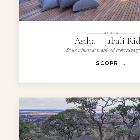
RUAHA
Asilia – Jabali Ri
Su un crinale di massi, nel cuore selva
SCOPRI
→