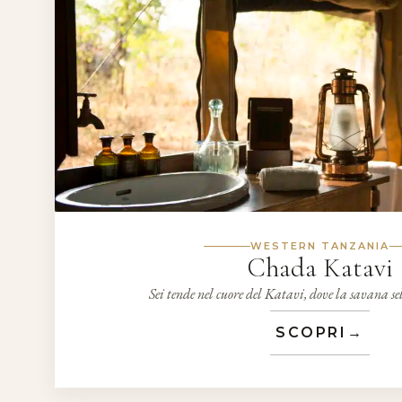
WESTERN TANZANIA
Chada Katavi
Sei tende nel cuore del Katavi, dove la savana s
SCOPRI
→