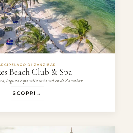
ARCIPELAGO DI ZANZIBAR
zes Beach Club & Spa
a, laguna e spa sulla costa sud-est di Zanzibar
SCOPRI
→