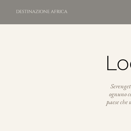
Lo
Serenget
ognuno co
paese che 