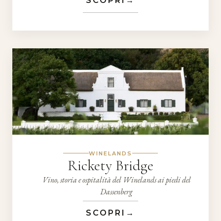
SCOPRI
→
WINELANDS
Rickety Bridge
Vino, storia e ospitalità del Winelands ai piedi del
Dassenberg
SCOPRI
→