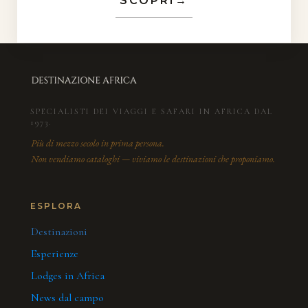
SCOPRI
→
SPECIALISTI DEI VIAGGI E SAFARI IN AFRICA DAL
1973.
Più di mezzo secolo in prima persona.
Non vendiamo cataloghi — viviamo le destinazioni che proponiamo.
ESPLORA
Destinazioni
Esperienze
Lodges in Africa
News dal campo