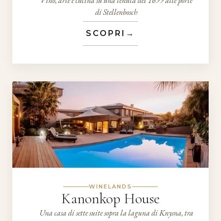
Vino, arte e cucina su una tenuta del 1699 alle porte
di Stellenbosch
SCOPRI
→
WINELANDS
Kanonkop House
Una casa di sette suite sopra la laguna di Knysna, tra