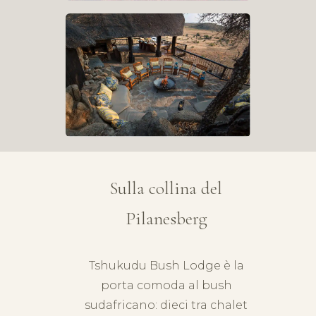
Sulla collina del
Pilanesberg
Tshukudu Bush Lodge è la
porta comoda al bush
sudafricano: dieci tra chalet