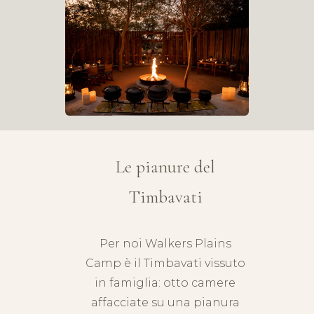
Le pianure del
Timbavati
Per noi Walkers Plains
Camp è il Timbavati vissuto
in famiglia: otto camere
affacciate su una pianura