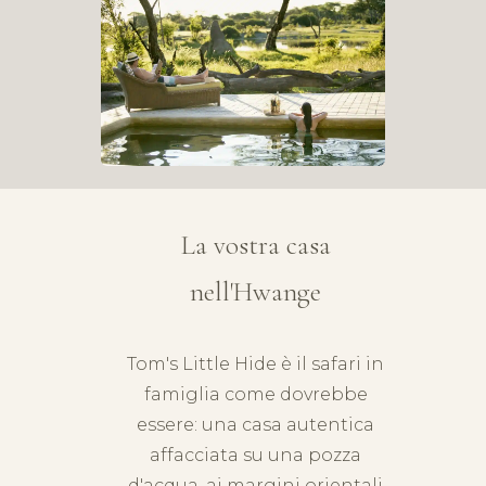
La vostra casa
nell'Hwange
Tom's Little Hide è il safari in
famiglia come dovrebbe
essere: una casa autentica
affacciata su una pozza
d'acqua, ai margini orientali