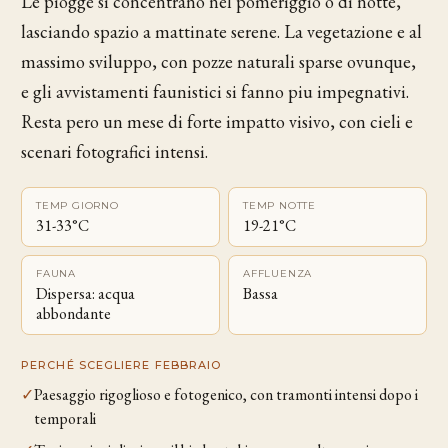
Le piogge si concentrano nel pomeriggio o di notte,
lasciando spazio a mattinate serene. La vegetazione e al
massimo sviluppo, con pozze naturali sparse ovunque,
e gli avvistamenti faunistici si fanno piu impegnativi.
Resta pero un mese di forte impatto visivo, con cieli e
scenari fotografici intensi.
TEMP GIORNO
TEMP NOTTE
31-33°C
19-21°C
FAUNA
AFFLUENZA
Dispersa: acqua
Bassa
abbondante
PERCHÉ SCEGLIERE FEBBRAIO
✓
Paesaggio rigoglioso e fotogenico, con tramonti intensi dopo i
temporali