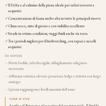
✓
Il Delta e al culmine della piena: ideale per safari terrestri e
acquatici
✓
Concentrazione di fauna molto alta in tutte le principali riserve
✓
Clima secco, mite di giorno e con visibilita eccellente
✓
Strade in ottime condizioni, viaggi fluidi anche via terra
✓
Tra i periodi migliori per il birdwatching, con rapaci e uccelli
acquatici
DA SAPERE
—
Notti fredde, talvolta rigide: abbigliamento adeguato
necessario
—
Affluenza turistica elevata: prenotare lodge e attivita con largo
anticipo
—
I prezzi raggiungono i livelli massimi dell'anno
COSA SI VIVE
Luglio e il Botswana al massimo del suo potenziale. Il freddo