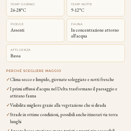
TEMP GIORNO
TEMP NOTTE
26-28°C
9-12°C
PIOGGE
FAUNA
Assenti
In concentrazione attorno
all'acqua
AFFLUENZA
Bassa
PERCHÉ SCEGLIERE MAGGIO
✓
Clima secco e limpido, giornate soleggiate e notti fresche
✓
I primi afflussi d'acqua nel Delta trasformano il paesaggio e
attirano fauna
✓
Visibilita migliore grazie alla vegetazione che si dirada
✓
Strade in ottime condizioni, possibili anche itinerari via terra
lunghi
✓
Ancora bassa stagione: meno turisti e prezzi piu accessibili