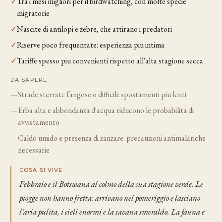
✓
Tra i mesi migliori per il birdwatching, con molte specie
migratorie
✓
Nascite di antilopi e zebre, che attirano i predatori
✓
Riserve poco frequentate: esperienza piu intima
✓
Tariffe spesso piu convenienti rispetto all'alta stagione secca
DA SAPERE
—
Strade sterrate fangose o difficili: spostamenti piu lenti
—
Erba alta e abbondanza d'acqua riducono le probabilita di
avvistamento
—
Caldo umido e presenza di zanzare: precauzioni antimalariche
necessarie
COSA SI VIVE
Febbraio e il Botswana al colmo della sua stagione verde. Le
piogge non hanno fretta: arrivano nel pomeriggio e lasciano
l'aria pulita, i cieli enormi e la savana smeraldo. La fauna e