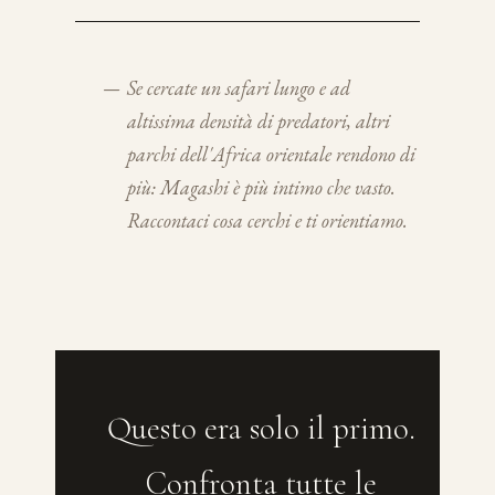
—
Se cercate un safari lungo e ad
altissima densità di predatori, altri
parchi dell'Africa orientale rendono di
più: Magashi è più intimo che vasto.
Raccontaci cosa cerchi e ti orientiamo.
Questo era solo il primo.
Confronta tutte le