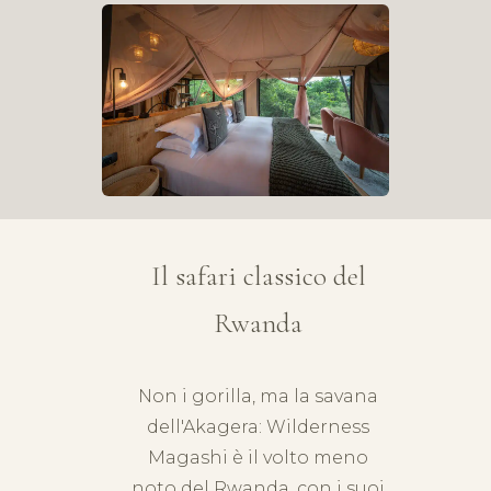
Il safari classico del
Rwanda
Non i gorilla, ma la savana
dell'
Akagera
: Wilderness
Magashi è il volto meno
noto del Rwanda, con i suoi