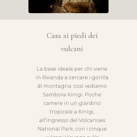
Casa ai piedi dei
vulcani
La base ideale per chi viene
in Rwanda a cercare i gorilla
di montagna: così vediamo
Sambora Kinigi. Poche
camere in un giardino
tropicale a Kinigi,
all'ingresso del
Volcanoes
National Park, con i cinque