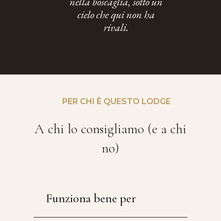
nella boscaglia, sotto un
cielo che qui non ha
rivali.
PER CHI È QUESTO LODGE
A chi lo consigliamo (e a chi
no)
Funziona bene per