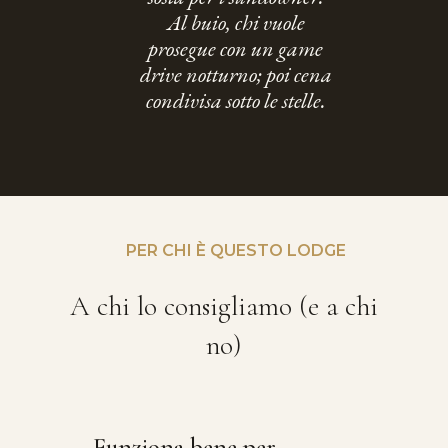
Al buio, chi vuole
prosegue con un game
drive notturno; poi cena
condivisa sotto le stelle.
PER CHI È QUESTO LODGE
A chi lo consigliamo (e a chi
no)
Funziona bene per