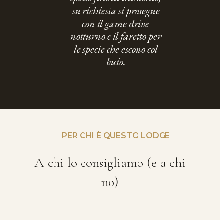
su richiesta si prosegue
con il game drive
notturno e il faretto per
le specie che escono col
buio.
PER CHI È QUESTO LODGE
A chi lo consigliamo (e a chi
no)