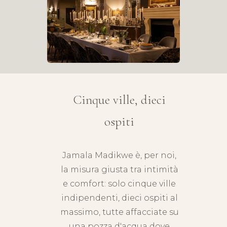
Cinque ville, dieci
ospiti
Jamala
Madikwe
è, per noi,
la misura giusta tra intimità
e comfort: solo cinque ville
indipendenti, dieci ospiti al
massimo, tutte affacciate su
una pozza d'acqua dove