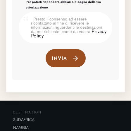
Per poterti rispondere abbiamo bisogno della tua
autorizzazione
Presto il consenso ad essere
ricontattato al fine di ricevere le
informazioni riguardanti le destinazioni
Privacy
da me richieste, come da vostra
Policy
INVIA
DESTINAZIONI
SUDAFRICA
NAMIBIA